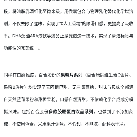
段，将油脂乳滴细化至微米级，用微囊包合与物理乳化替代化学增溶
剂，不仅去除了腥味，实现了“0人工香精”的顺滑口感，更提高了吸收
率。DHA藻油ARA液饮等爆品正是凭借这一技术，实现了清洁标签与
功能性的完美统一。
同样在口感维度，百合股份的
果粉片系列
（百合康牌维生素C含片、
果粉B族片）均实现了无阿斯巴甜、无三氯蔗糖，甜味与风味全部源
自天然蓝莓果粉和甜橙果粉，口感自然清甜，不依赖化学合成成分模
拟风味。包括百合股份
多款胶原蛋白饮品系列
，也做到了不添加蔗
糖，不使用色素，采用果汁调味，不假甜、不齁腻，配料表干净。