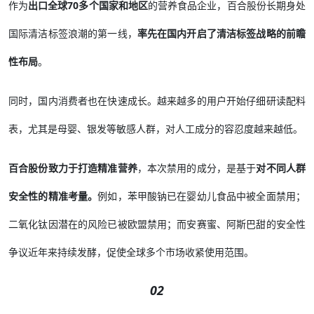
作为
出口全球70多个国家和地区
的营养食品企业，百合股份长期身处
国际清洁标签浪潮的第一线，
率先在国内开启了清洁标签战略的前瞻
性布局
。
同时，国内消费者也在快速成长。越来越多的用户开始仔细研读配料
表，尤其是母婴、银发等敏感人群，对人工成分的容忍度越来越低。
百合股份致力于打造精准营养
，本次禁用的成分，是基于
对不同人群
安全性的精准考量。
例如，苯甲酸钠已在婴幼儿食品中被全面禁用；
二氧化钛因潜在的风险已被欧盟禁用；而安赛蜜、阿斯巴甜的安全性
争议近年来持续发酵，促使全球多个市场收紧使用范围。
02