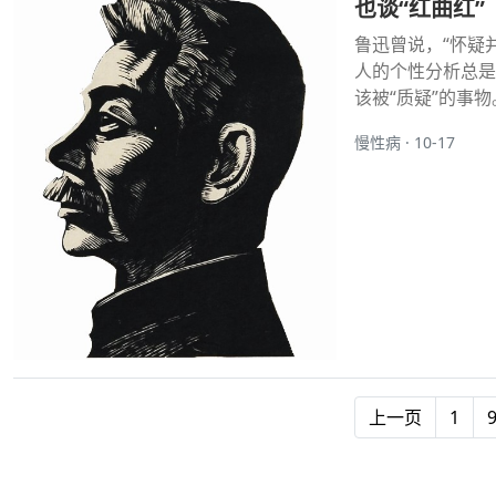
也谈“红曲红”
鲁迅曾说，“怀疑
人的个性分析总是
该被“质疑”的事物。
慢性病 · 10-17
上一页
1