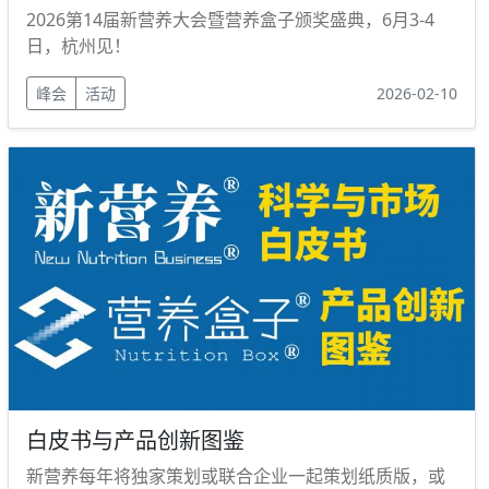
2026第14届新营养大会暨营养盒子颁奖盛典，6月3-4
日，杭州见！
峰会
活动
2026-02-10
白皮书与产品创新图鉴
新营养每年将独家策划或联合企业一起策划纸质版，或