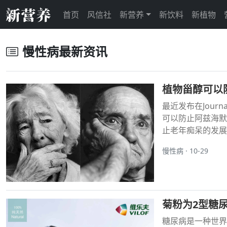
首页
风信社
新营养
新饮料
新植物
慢性病最新资讯
植物甾醇可以
最近发布在Journ
可以防止阿兹海默
止老年痴呆的发展
慢性病 · 10-29
菊粉为2型糖
糖尿病是一种世界