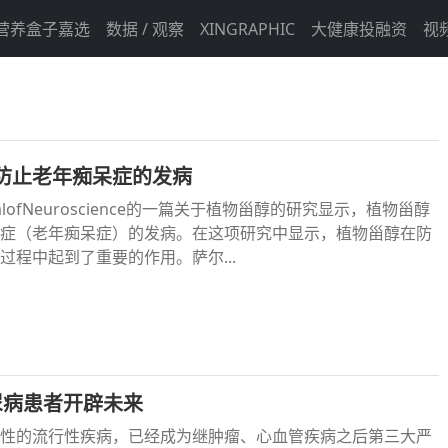
营养盒子嘉选
数据 / 观察
XINGRAPHIC
大健康投融资
视
防止老年痴呆症的发病
alofNeuroscience的一篇关于植物甾醇的研究显示，植物甾醇
症（老年痴呆症）的发病。在这项研究中显示，植物甾醇在防
过程中起到了重要的作用。萨尔...
尿病患者开辟未来
性的流行性疾病，已经成为继肿瘤、心血管疾病之后第三大严