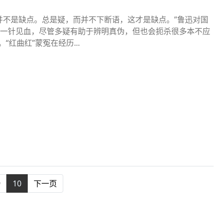
并不是缺点。总是疑，而并不下断语，这才是缺点。”鲁迅对国
一针见血，尽管多疑有助于辨明真伪，但也会扼杀很多本不应
“红曲红”蒙冤在经历...
9
10
下一页