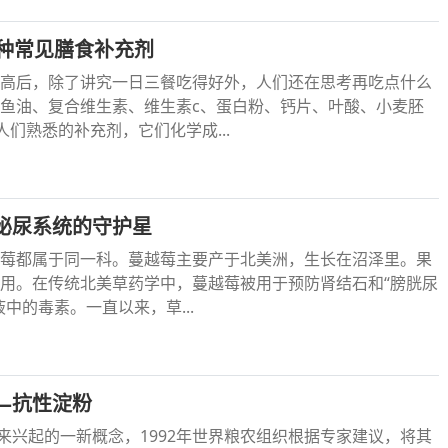
1种常见膳食补充剂
高后，除了讲究一日三餐吃得好外，人们还在思考再吃点什么
鱼油、复合维生素、维生素c、蛋白粉、钙片、叶酸、小麦胚
人们熟悉的补充剂，它们化学成...
泌尿系统的守护星
莓都属于同一科。蔓越莓主要产于北美洲，生长在沼泽里。果
用。在传统北美草药学中，蔓越莓被用于预防肾结石和“膀胱尿
中的毒素。一直以来，草...
—抗性淀粉
年来兴起的一新概念，1992年世界粮农组织根据专家建议，将其