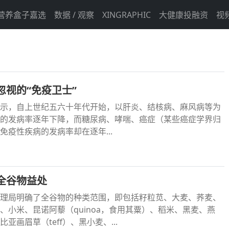
营养盒子嘉选
数据 / 观察
XINGRAPHIC
大健康投融资
视
忽视的“免疫卫士”
示，自上世纪五六十年代开始，以肝炎、结核病、麻风病等为
的发病率逐年下降，而糖尿病、哮喘、癌症（某些癌症学界归
免疫性疾病的发病率却在逐年...
全谷物益处
理局明确了全谷物的种类范围，即包括籽粒苋、大麦、荞麦、
、小米、昆诺阿藜（quinoa，食用其粟）、稻米、黑麦、燕
亚画眉草（teff）、黑小麦、...