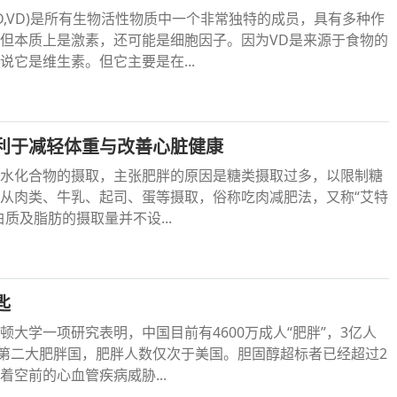
minD,VD)是所有生物活性物质中一个非常独特的成员，具有多种作
但本质上是激素，还可能是细胞因子。因为VD是来源于食物的
说它是维生素。但它主要是在...
利于减轻体重与改善心脏健康
水化合物的摄取，主张肥胖的原因是糖类摄取过多，以限制糖
从肉类、牛乳、起司、蛋等摄取，俗称吃肉减肥法，又称“艾特
质及脂肪的摄取量并不设...
匙
顿大学一项研究表明，中国目前有4600万成人“肥胖”，3亿人
界第二大肥胖国，肥胖人数仅次于美国。胆固醇超标者已经超过2
着空前的心血管疾病威胁...