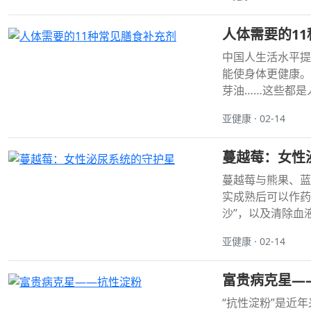
人体需要的1
中国人生活水平提
能使身体更健康。
芽油……这些都是
亚健康 · 02-14
蔓越莓：女性
蔓越莓与熊果、蓝
实成熟后可以作药
沙”，以及清除血液
亚健康 · 02-14
富贵病克星—
“抗性淀粉”是近