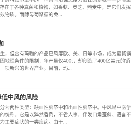
泛存在于各种真菌和植物，如香菇、灵芝、燕麦中，是它们发挥
效物质。而酵母葡聚糖的免...
咖
生，但含有玛咖的产品已风靡欧、美、日等市场，成为最畅销
因地理条件的限制，年产量仅400t，却创造了400亿美元的销
一项新兴的世界产业。目前，玛...
降低中风的风险
分为两种类型：缺血性脑卒中和出血性脑卒中。中风是中医学
的统称。它是以猝然昏倒，不省人事，伴发口角歪斜、语言不
为主要症状的一类疾病。由于...