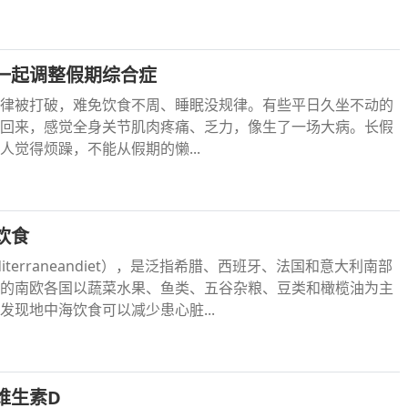
一起调整假期综合症
律被打破，难免饮食不周、睡眠没规律。有些平日久坐不动的
回来，感觉全身关节肌肉疼痛、乏力，像生了一场大病。长假
人觉得烦躁，不能从假期的懒...
饮食
iterraneandiet），是泛指希腊、西班牙、法国和意大利南部
的南欧各国以蔬菜水果、鱼类、五谷杂粮、豆类和橄榄油为主
发现地中海饮食可以减少患心脏...
维生素D