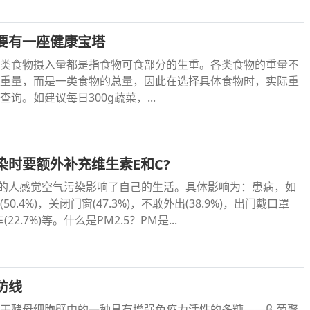
要有一座健康宝塔
类食物摄入量都是指食物可食部分的生重。各类食物的重量不
重量，而是一类食物的总量，因此在选择具体食物时，实际重
询。如建议每日300g蔬菜，...
染时要额外补充维生素E和C?
4%的人感觉空气污染影响了自己的生活。具体影响为：患病，如
0.4%)，关闭门窗(47.3%)，不敢外出(38.9%)，出门戴口罩
(22.7%)等。什么是PM2.5？PM是...
防线
于酵母细胞壁中的一种具有增强免疫力活性的多糖——β-葡聚