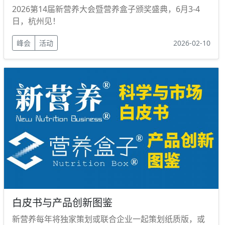
2026第14届新营养大会暨营养盒子颁奖盛典，6月3-4
日，杭州见！
峰会
活动
2026-02-10
白皮书与产品创新图鉴
新营养每年将独家策划或联合企业一起策划纸质版，或