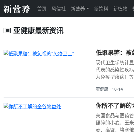
首页
风信社
新营养
新饮料
新植物
亚健康最新资讯
低聚果糖：被
现代卫生学统计显
代表的感染性疾病
为免疫型疾病）等
亚健康 · 10-14
你所不了解的
美国食品与医药管
碾碎的小麦、玉米
麦、高粱、埃塞俄比