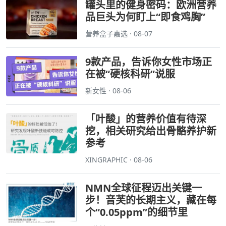
罐头里的健身密码：欧洲营养
品巨头为何盯上“即食鸡胸”
营养盒子嘉选 · 08-07
9款产品，告诉你女性市场正
在被“硬核科研”说服
新女性 · 08-06
「叶酸」的营养价值有待深
挖，相关研究给出骨骼养护新
参考
XINGRAPHIC · 08-06
NMN全球征程迈出关键一
步！音芙的长期主义，藏在每
个“0.05ppm”的细节里