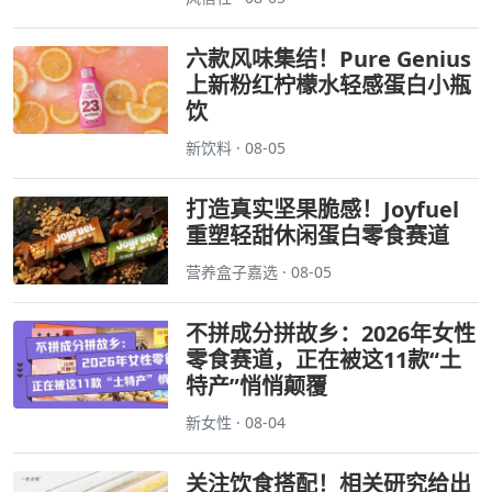
六款风味集结！Pure Genius
上新粉红柠檬水轻感蛋白小瓶
饮
新饮料 · 08-05
打造真实坚果脆感！Joyfuel
重塑轻甜休闲蛋白零食赛道
营养盒子嘉选 · 08-05
不拼成分拼故乡：2026年女性
零食赛道，正在被这11款“土
特产”悄悄颠覆
新女性 · 08-04
关注饮食搭配！相关研究给出