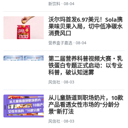
新饮料 · 08-04
沃尔玛首发6.97美元！Sola携
果味贝果入局，切中低净碳水
消费风口
营养盒子嘉选 · 08-04
第二届营养科普视频大赛・乳
铁蛋白专题正式启动：以专业
科普，破认知迷雾
风信社 · 08-03
从儿童肠道到职场奶片，10款
产品看透女性市场的“分龄分
景”新打法
风信社 · 08-03