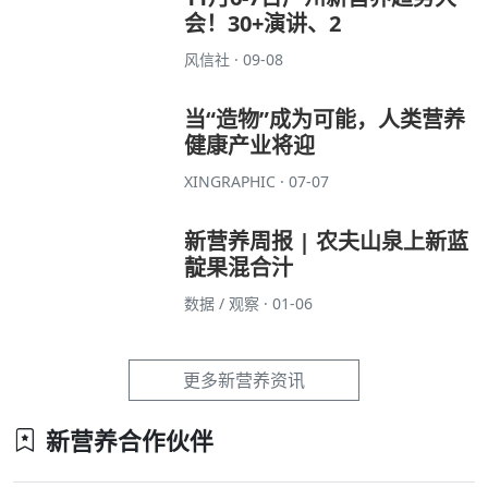
新营养每年将独家策划或联合企业一起策划纸质版，或
者电子版本的新营养科学与市场白皮书，以及营养盒
子...
峰会
活动
2023-07-12
更多新营养活动
新营养热门资讯
共晶技术：让营养素步入埃米
时代
XINGRAPHIC · 09-11
11月6-7日广州新营养趋势大