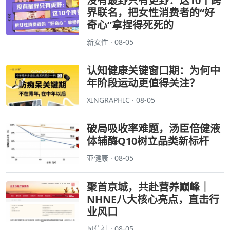
没有最野只有更野：这10个跨
界联名，把女性消费者的“好
奇心”拿捏得死死的
新女性 · 08-05
认知健康关键窗口期：为何中
年阶段运动更值得关注？
XINGRAPHIC · 08-05
破局吸收率难题，汤臣倍健液
体辅酶Q10树立品类新标杆
亚健康 · 08-05
聚首京城，共赴营养巅峰｜
NHNE八大核心亮点，直击行
业风口
风信社 · 08-05