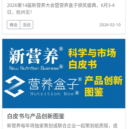
2026第14届新营养大会暨营养盒子颁奖盛典，6月3-4
日，杭州见！
峰会
活动
2026-02-10
白皮书与产品创新图鉴
新营养每年将独家策划或联合企业一起策划纸质版，或