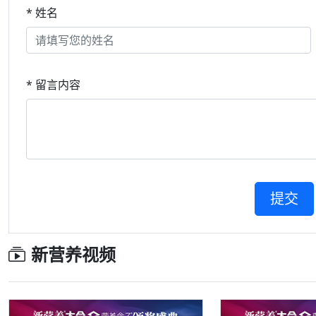
* 姓名
* 留言内容
新营养视频