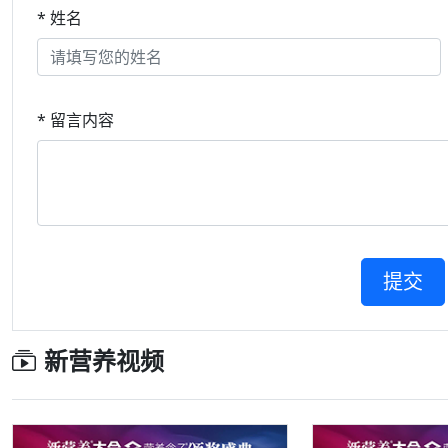
* 姓名
* 留言内容
新营养视频