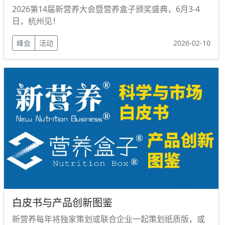
2026第14届新营养大会暨营养盒子颁奖盛典，6月3-4
日，杭州见！
峰会
活动
2026-02-10
白皮书与产品创新图鉴
新营养每年将独家策划或联合企业一起策划纸质版，或