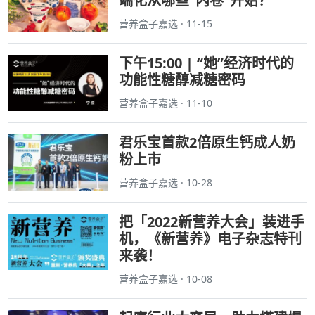
端化从哪些“内卷”开始？
营养盒子嘉选 · 11-15
下午15:00 | “她”经济时代的
功能性糖醇减糖密码
营养盒子嘉选 · 11-10
君乐宝首款2倍原生钙成人奶
粉上市
营养盒子嘉选 · 10-28
把「2022新营养大会」装进手
机，《新营养》电子杂志特刊
来袭！
营养盒子嘉选 · 10-08