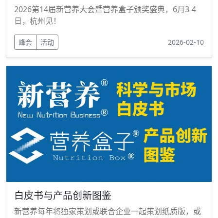
2026第14届新营养大会暨营养盒子颁奖盛典，6月3-4
日，杭州见！
峰会
活动
2026-02-10
白皮书与产品创新图鉴
新营养每年将独家策划或联合企业一起策划纸质版，或