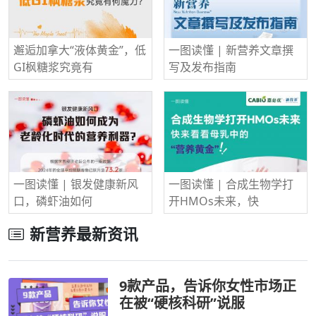
邂逅加拿大“液体黄金”，低
一图读懂 | 新营养文章撰
GI枫糖浆究竟有
写及发布指南
一图读懂 | 银发健康新风
一图读懂 | 合成生物学打
口，磷虾油如何
开HMOs未来，快
新营养最新资讯
9款产品，告诉你女性市场正
在被“硬核科研”说服