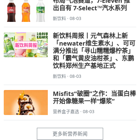
布局气泡赛道，7-Eleven 推
出自有 7-Select™汽水系列
新饮料 · 08-03
新饮料周报丨元气森林上新
「newater维生素水」、可可
满分推出「寻山糯糯爆柠茶」
和「霸气黄皮油柑茶」、东鹏
饮料郑州生产基地正式
新饮料 · 08-03
Misfits“破圈”之作：当蛋白棒
开始像糖果一样“爆浆”
营养盒子嘉选 · 08-03
更多新营养新闻