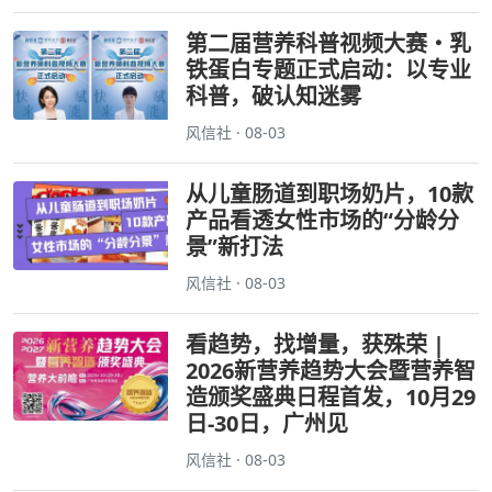
第二届营养科普视频大赛・乳
铁蛋白专题正式启动：以专业
科普，破认知迷雾
风信社 · 08-03
从儿童肠道到职场奶片，10款
产品看透女性市场的“分龄分
景”新打法
风信社 · 08-03
看趋势，找增量，获殊荣 |
2026新营养趋势大会暨营养智
造颁奖盛典日程首发，10月29
日-30日，广州见
风信社 · 08-03