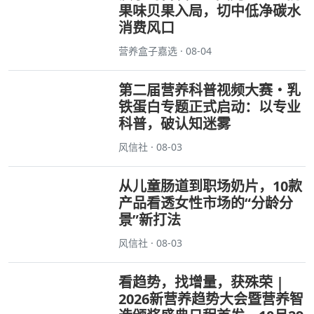
果味贝果入局，切中低净碳水
消费风口
营养盒子嘉选 · 08-04
第二届营养科普视频大赛・乳
铁蛋白专题正式启动：以专业
科普，破认知迷雾
风信社 · 08-03
从儿童肠道到职场奶片，10款
产品看透女性市场的“分龄分
景”新打法
风信社 · 08-03
看趋势，找增量，获殊荣 |
2026新营养趋势大会暨营养智