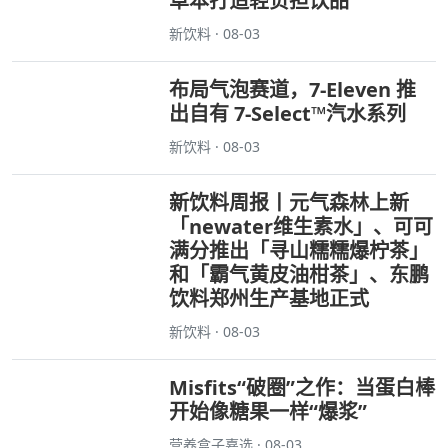
草本打造轻负担饮品
新饮料 · 08-03
布局气泡赛道，7-Eleven 推
出自有 7-Select™汽水系列
新饮料 · 08-03
新饮料周报丨元气森林上新
「newater维生素水」、可可
满分推出「寻山糯糯爆柠茶」
和「霸气黄皮油柑茶」、东鹏
饮料郑州生产基地正式
新饮料 · 08-03
Misfits“破圈”之作：当蛋白棒
开始像糖果一样“爆浆”
营养盒子嘉选 · 08-03